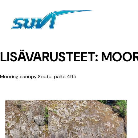
Siirry
sisältöön
LISÄVARUSTEET:
MOOR
Mooring canopy Soutu-palta 495