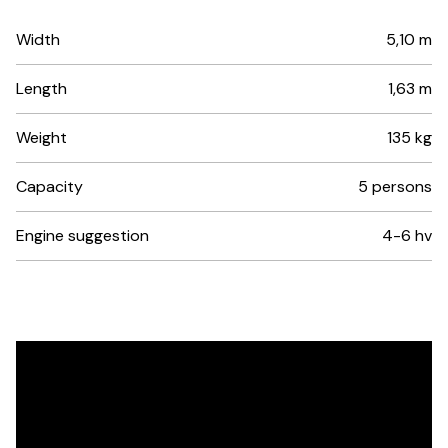
Width
5,10 m
Length
1,63 m
Weight
135 kg
Capacity
5 persons
Engine suggestion
4-6 hv