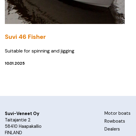
Suvi 46 Fisher
Suitable for spinning and jigging
10.01.2025
Motor boats
Suvi-Veneet Oy
Taitajantie 2
Rowboats
58410 Haapakallio
Dealers
FINLAND